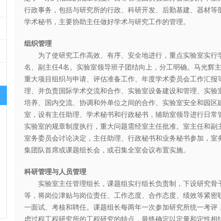
行政事务，包括与研究所的行政、科研开发、后勤基建、器材等
学术秘书，主要协助主任做好学术与研究工作的管理。
组织管理
为了使研究工作高效、有序、安全地进行，重点实验室实行学
名、副主任4名。实验室领导班子团结向上，分工明确。马光辉
重大项目组织与申请、评估准备工作、年度学术委员会工作汇报
理、并负责国际学术交流和合作、实验室设备建设和管理、实验
培养、国内交流、协调和外单位之间的合作、实验室安全和园区
室，设有主任助理、学术秘书和行政秘书，辅助室领导进行日常
实验室的规章制度执行，重大问题需经室主任批准。室主任和副
室务委员会讨论决定，主任助理、行政秘书和业务秘书参加，室
集团队首席或课题组长会，或召集全室会议布置实施。
科研管理与人员管理
实验室主任管理组长，课题组实行组长负责制，下设研究骨干
等，将岗位津贴与岗位责任、工作态度、合作态度、绩效等紧密
一面试、考核和聘任。课题组长每两年一次参加研究所统一考评
虑过程工程研究所的工程研究的特点，最终确定以定量和定性相结