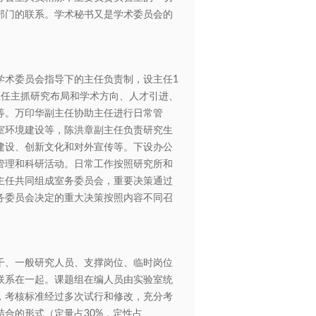
部门的联系。学术秘书又是学术委员会的
术委员会指导下的主任负责制，设主任1
主任主抓研究布局和学术方向、人才引进、
等。万印华副主任协助主任进行日常管
室环境建设等，陈洪章副主任负责研究生
建设、创新文化和对外宣传等。下设办公
管理和科研活动。日常工作按照研究所和
主任共同组成室务委员会，重要决策通过
务委员会决定的重大决策按照内容不同召
、一般研究人员、支撑岗位、临时岗位
联系在一起。课题组在编人员由实验室统
，考核标准经过多次试行和修改，充分考
合的形式（定量占30%，定性占